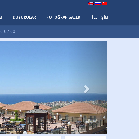
IM
DUYURULAR
FOTOĞRAF GALERI
İLETİŞİM
0 02 00
Next