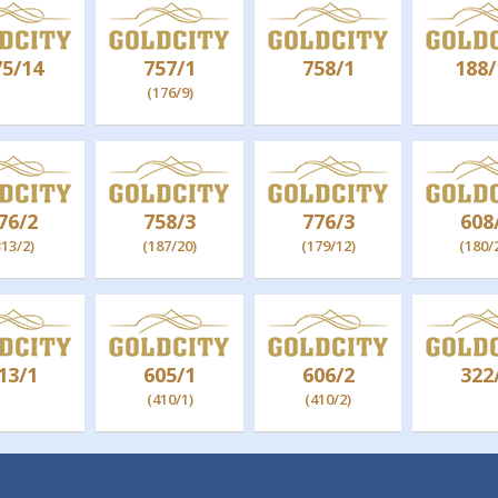
75/14
757/1
758/1
188/
(176/9)
76/2
758/3
776/3
608
313/2)
(187/20)
(179/12)
(180/
13/1
605/1
606/2
322
(410/1)
(410/2)